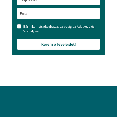
Bármikor leiratkozhatsz, ez pedig az
Adatkezelési
Szabályzat
Kérem a leveleidet!