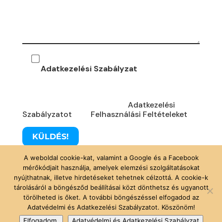
Beleegyezem, hogy a megadott adatokat
az
Adatkezelési Szabályzat
szerint kezeld.
Ezt az oldalt a reCAPTCHA és a Google védi,
használatakor elfogadod az
Adatkezelési
Szabályzatot
és a
Felhasználási Feltételeket
.
A weboldal cookie-kat, valamint a Google és a Facebook
mérőkódjait használja, amelyek elemzési szolgáltatásokat
nyújthatnak, illetve hirdetéseket tehetnek célzottá. A cookie-k
tárolásáról a böngésződ beállításai közt dönthetsz és ugyanott
törölheted is őket. A további böngészéssel elfogadod az
Adatvédelmi és Adatkezelési Szabályzatot. Köszönöm!
Elfogadom.
Adatvédelmi és Adatkezelési Szabályzat