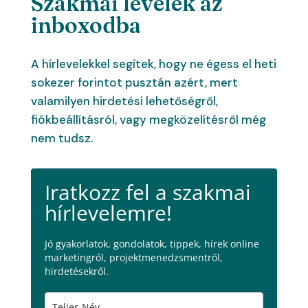
Szakmai levelek az
inboxodba
A hírlevelekkel segítek, hogy ne égess el heti
sokezer forintot pusztán azért, mert
valamilyen hirdetési lehetőségről,
fiókbeállításról, vagy megközelítésről még
nem tudsz.
Iratkozz fel a szakmai
hírlevelemre!
Jó gyakorlatok, gondolatok, tippek, hírek online
marketingről, projektmenedzsmentről,
hirdetésekről.